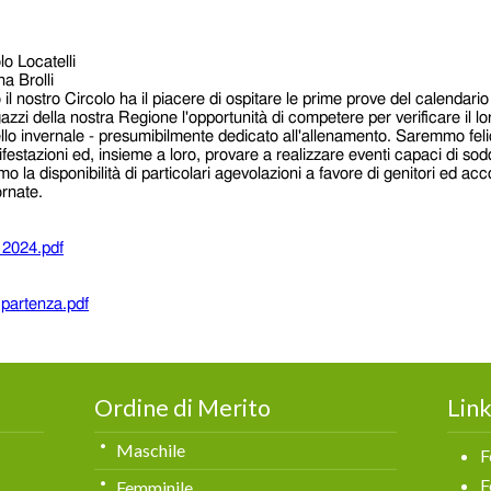
Ordine di Merito
Link
Maschile
F
F
Femminile