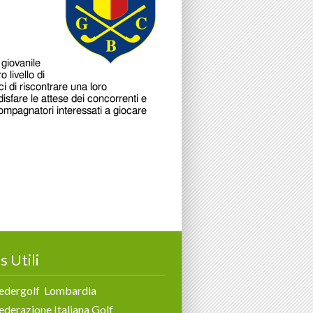
s Utili
edergolf Lombardia
ederazione Italiana Golf