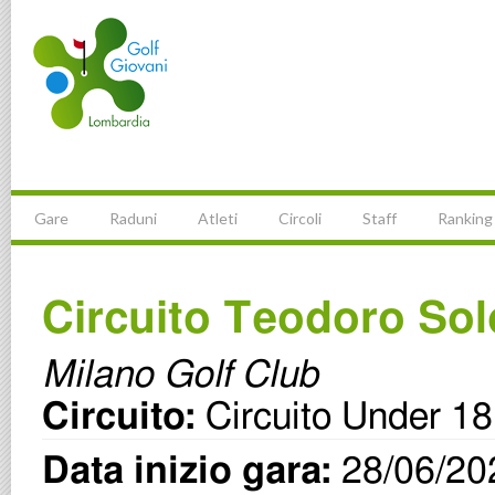
Gare
Raduni
Atleti
Circoli
Staff
Ranking