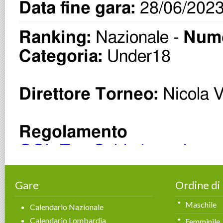
Gare
Ordine di
Maschile
Calendario Nazionale
Calendario Lombardia
Femminile