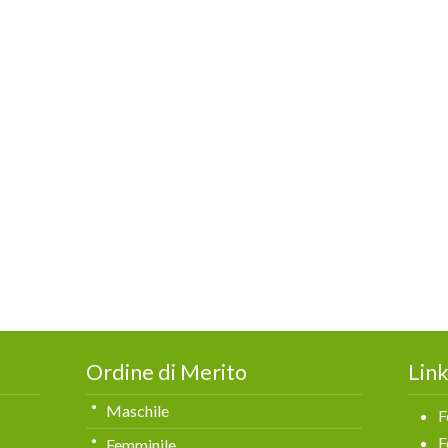
Ordine di Merito
Link
Maschile
F
F
Femminile