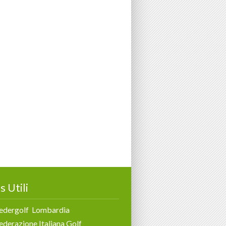
s Utili
edergolf Lombardia
ederazione Italiana Golf