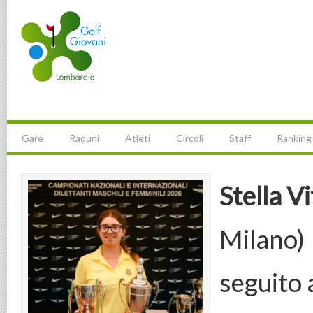
Gare
Raduni
Atleti
Circoli
Staff
Ranking
Stella 
Milano) f
seguito 