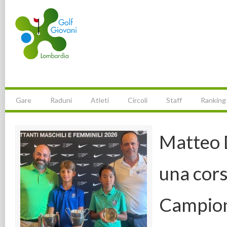
Gare
Raduni
Atleti
Circoli
Staff
Ranking
Matteo 
una corsa
Campion