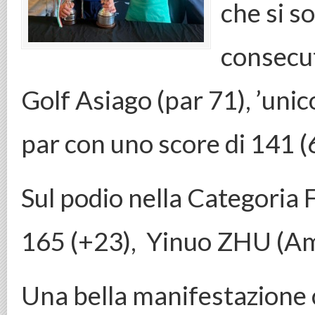
che si s
consecut
Golf Asiago (par 71), ’uni
par con uno score di 141 (6
Sul podio nella Categoria 
165 (+23), Yinuo ZHU (A
Una bella manifestazione 