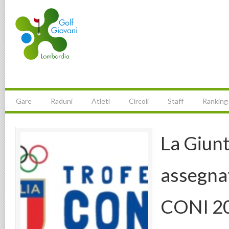
Gare
Raduni
Atleti
Circoli
Staff
Ranking
La Giun
assegnat
CONI 20