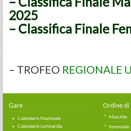
–
Classifica Finale M
2025
–
Classifica Finale F
– TROFEO
REGIONALE U
Gare
Ordine di
Maschile
Calendario Nazionale
Calendario Lombardia
Femminile