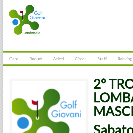
Gare
Raduni
Atleti
Circoli
Staff
Ranking
2° TR
LOMBA
MASCH
Sabat