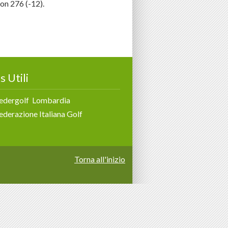
on 276 (-12).
s Utili
edergolf Lombardia
ederazione Italiana Golf
Torna all'inizio