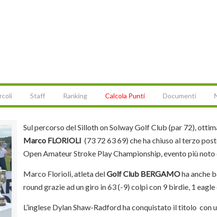
rcoli
Staff
Ranking
Calcola Punti
Documenti
Sul percorso del Silloth on Solway Golf Club (par 72), otti
Marco FLORIOLI
(73 72 63 69) che ha chiuso al terzo pos
Open Amateur Stroke Play Championship, evento più noto
Marco Florioli, atleta del
Golf Club BERGAMO
ha anche ba
round grazie ad un giro in 63 (-9) colpi con 9 birdie, 1 eagl
L’inglese Dylan Shaw-Radford ha conquistato il titolo con u