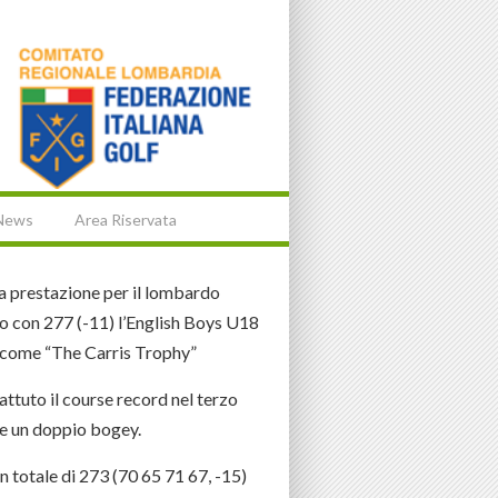
News
Area Riservata
ma prestazione per il lombardo
to con 277 (-11) l’English Boys U18
 come “The Carris Trophy”
ttuto il course record nel terzo
e e un doppio bogey.
n totale di 273 (70 65 71 67, -15)