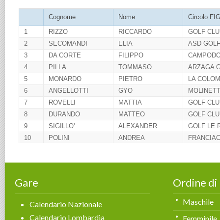
Gare
Ordine di
Maschile
Calendario Nazionale
Calendario Lombardia
Femminile