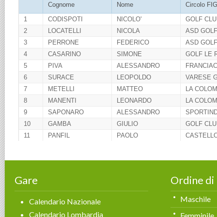
Gare
Ordine di
Maschile
Calendario Nazionale
Calendario Lombardia
Femminile