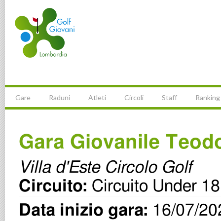
Gare
Raduni
Atleti
Circoli
Staff
Ranking