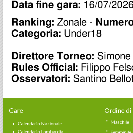
Gare
Ordine di
Maschile
Calendario Nazionale
Calendario Lombardia
Femminile