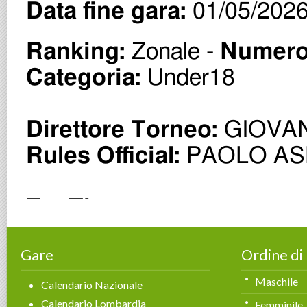
Gare
Ordine di
Maschile
Calendario Nazionale
Calendario Lombardia
Femminile