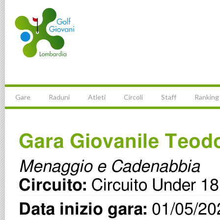
Gare
Raduni
Atleti
Circoli
Staff
Ranking