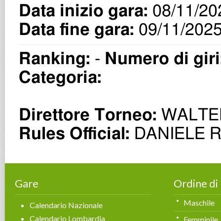
Gare
Ordine di
Maschile
Calendario Nazionale
Calendario Lombardia
Femminile