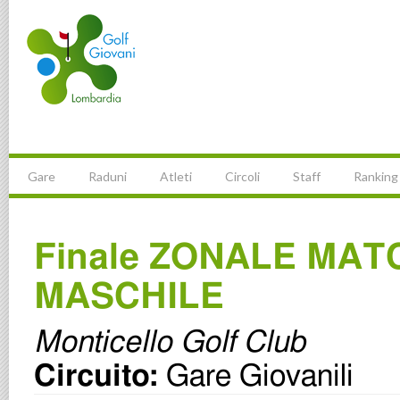
Gare
Raduni
Atleti
Circoli
Staff
Ranking