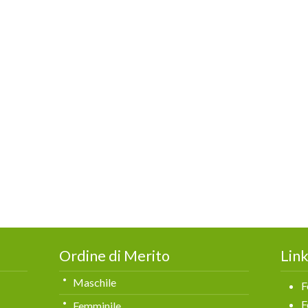
Ordine di Merito
Link
Maschile
F
F
Femminile