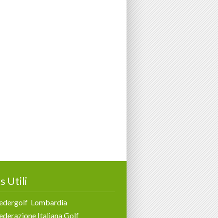
s Utili
edergolf Lombardia
ederazione Italiana Golf