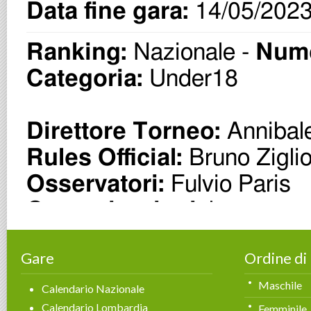
Gare
Ordine di
Maschile
Calendario Nazionale
Calendario Lombardia
Femminile