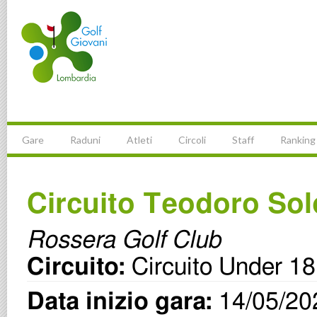
Gare
Raduni
Atleti
Circoli
Staff
Ranking